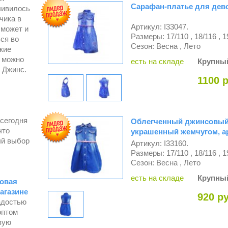
Сарафан-платье для девоч
ливилось
чика в
Артикул: I33047.
 может и
Размеры: 17/110 , 18/116 , 1
ься во
Сезон: Весна , Лето
кие
 можно
есть на складе
Крупны
 Джинс.
1100 р
 сегодня
Облегченный джинсовый 
что
украшенный жемчугом, арт
ый выбор
Артикул: I33160.
Размеры: 17/110 , 18/116 , 1
Сезон: Весна , Лето
есть на складе
Крупны
овая
агазине
920 ру
адостью
оптом
вую