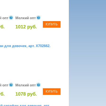
й опт
Мелкий опт
КУПИТЬ
б.
1012 руб.
 для девочек, арт. X702662.
й опт
Мелкий опт
КУПИТЬ
б.
1078 руб.
 сарафан для девочек, арт.