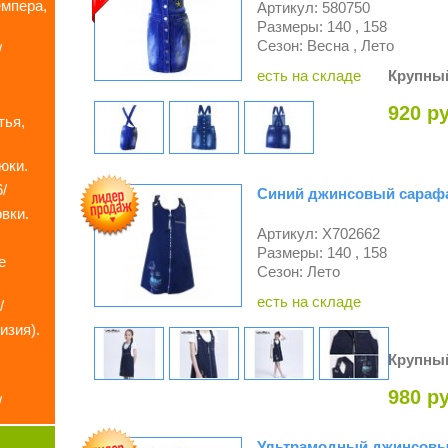
мпера,
Артикул: 580750
Размеры: 140 , 158
Сезон: Весна , Лето
/
есть на складе
Крупны
920 ру
тья,
юки.
/
Синий джинсовый сарафан
вки.
Артикул: X702662
.
Размеры: 140 , 158
е
Сезон: Лето
есть на складе
/
изия).
Крупны
980 ру
/
Ультрамодный джинсовый